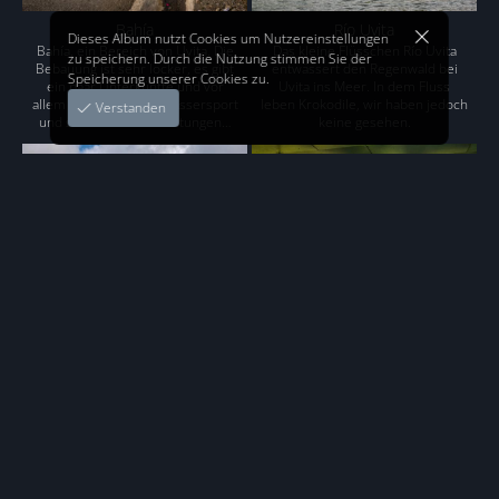
Bahía
Río Uvita
Dieses Album nutzt Cookies um Nutzereinstellungen
Bahía, ein Bereich von Uvita. Die
Das kleine Flüsschen Río Uvita
zu speichern. Durch die Nutzung stimmen Sie der
Bebauung ist sehr locker, es gibt
entwässert den Regenwald bei
Speicherung unserer Cookies zu.
ein paar Unterkünfte und vor
Uvita ins Meer. In dem Fluss
allem Geschäfte, die Wassersport
leben Krokodile, wir haben jedoch
Verstanden
und sowie Walbeobachtungen…
keine gesehen.
Friedhof
Catarata Uvita
Auf der Welt gibt es
Nicht weit von Uvita befindet sich
verschiedenste Bestattungs-
der Catarata Uvita (Uvita-
Kulturen. Hier die Variante Costa
Wasserfall). Das
Rica.
mittelamerikanische Land ist
überreich an Wasserfällen An
jedem Ort, den wir…