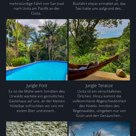
mehrstündige Fahrt von San José
Busfahrt etwas ermattet an, das
nach Uvita am Pazifik an der
Taxi hatte uns aufgrund des…
Costa…
Jungle Pool
Jungle Terasse
Es ist die Mühe wert: Inmitten des
Uvita ist ein verschlafenes
Urwalds wartete ein gemütliches
Örtchen. Hinzu kommt die
Gästehaus auf uns, an der kleinen
vollkommene Abgeschiedenheit
Hotelbar erfrischten wir uns mit
des Hotels: Inmitten des
einem Bier und einem…
Regenwaldes, umgeben nur von
Grün und den Geräuschen…