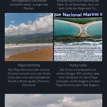
Ufervegetation und Wasser
trocknet auch nicht während der
entstehen weite, orange-rote
Ebbe. Es ist November, kurz vor
Flächen.
dem Ende der Regenzeit. Es…
Playa Hermosa
Punta Uvita
Der Playa Hermose (der schöne
Der Punta Uvita besteht aus
Strand) erstreckt sich vom Punta
einem felsigen Riff, welches über
Uvita über eine weit ausladende
eine Sandbank mit dem Playa
Bucht in Richtung des Örtchens
Uvita (der rechte Bogen) und dem
Dominical.
Playa Hermosa (der linke Bogen)…