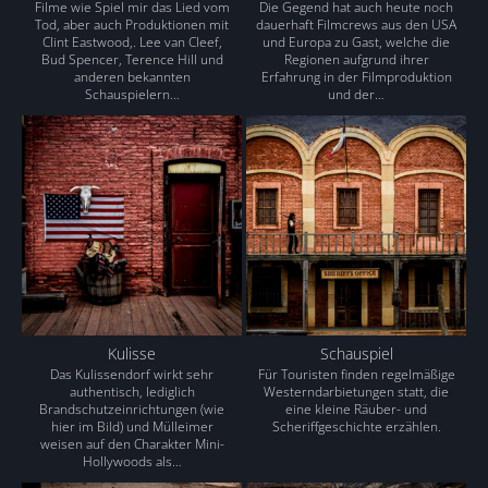
Filme wie Spiel mir das Lied vom
Die Gegend hat auch heute noch
Tod, aber auch Produktionen mit
dauerhaft Filmcrews aus den USA
Clint Eastwood,. Lee van Cleef,
und Europa zu Gast, welche die
Bud Spencer, Terence Hill und
Regionen aufgrund ihrer
anderen bekannten
Erfahrung in der Filmproduktion
Schauspielern…
und der…
Kulisse
Schauspiel
Das Kulissendorf wirkt sehr
Für Touristen finden regelmäßige
authentisch, lediglich
Westerndarbietungen statt, die
Brandschutzeinrichtungen (wie
eine kleine Räuber- und
hier im Bild) und Mülleimer
Scheriffgeschichte erzählen.
weisen auf den Charakter Mini-
Hollywoods als…