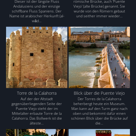
Dieser ist der längste Fluss
römische Brücke, auch 'Puente
Andalusiens und der einzige
Viejo' (alte Brücke) genannt. Sie
schiffbare Fluss Spaniens. Der
wurde von den Römern gebaut
Name ist arabischer Herkunft (al-
und seither immer wieder…
wād…
Torre de la Calahorra
Blick über die Puente Viejo
Auf der der Altstadt
Der Torres de la Calahorra
gegenüberliegenden Seite der
beherbergt heute ein Museum.
Puente Viejo steht der im
Man kann auf den Turm ganz nach
Mittelalter erbaute Torre de la
oben und bekommt dafür einen
Calahorra. Das Bollwerk ist die
schönen Blick über die Brücke auf
älteste…
die…