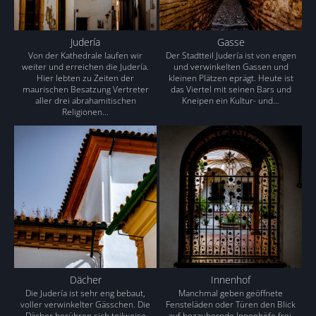
Judería
Gasse
Von der Kathedrale laufen wir
Der Stadtteil Judería ist von engen
weiter und erreichen die Judería.
und verwinkelten Gassen und
Hier lebten zu Zeiten der
kleinen Plätzen eprägt. Heute ist
maurischen Besatzung Vertreter
das Viertel mit seinen Bars und
aller drei abrahamitischen
Kneipen ein Kultur- und…
Religionen…
Dächer
Innenhof
Die Judería ist sehr eng bebaut,
Manchmal geben geöffnete
voller verwinkelter Gässchen. Die
Fensteläden oder Türen den Blick
Dächer berühren sich teilweise
auf bezaubernde Innenhöfe frei,