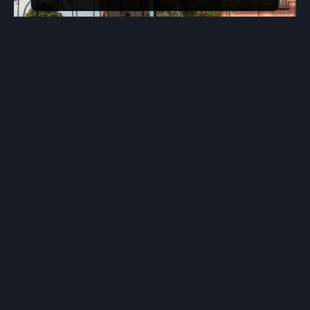
Torre del oro
Costurero de la Reina
Der Torre del oro hatte früher ein
Wir machen eine Stadtrundfahrt
Gegenstück am anderen
mit einem Bus und sehen,
Flussufer. Man konnte mittels
ebenfalls am Flussufer, dieses
einer zwischen den Türmen
kleine Gebäude, welches wie ein
gelegenen Kette durchfahrende
Mini-Schlösschen wirkt.
Schiffe anhalten,…
Weltausstellung Sevilla
Stierkampfarena