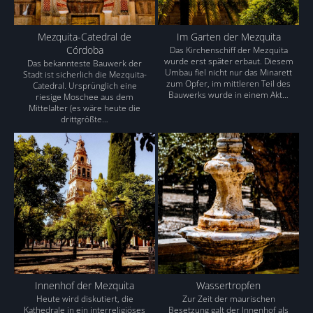
Mezquita-Catedral de
Im Garten der Mezquita
Córdoba
Das Kirchenschiff der Mezquita
wurde erst später erbaut. Diesem
Das bekannteste Bauwerk der
Umbau fiel nicht nur das Minarett
Stadt ist sicherlich die Mezquita-
zum Opfer, im mittleren Teil des
Catedral. Ursprünglich eine
Bauwerks wurde in einem Akt…
riesige Moschee aus dem
Mittelalter (es wäre heute die
drittgrößte…
Innenhof der Mezquita
Wassertropfen
Heute wird diskutiert, die
Zur Zeit der maurischen
Kathedrale in ein interreligiöses
Besetzung galt der Innenhof als