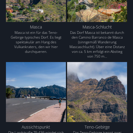
Masca
Masca-Schlucht
Masca ist ein für das Teno-
Das Dorf Masca ist bekannt durch
Gebirge typisches Dorf. Es liegt
den Camino Barranco de Masca
spektakulär am Hang des
(sinngemäß Wanderung
Vulkankraters, den wir hier
Mascaschlucht). Über eine Distanz
durchqueren.
von ca. 5 km erfolgt ein Abstieg
von 750 m…
Aussichtspunkt
Teno-Gebirge
Die Landstraße TF-436 windet sich
Das Teno-Gebirge trennt zwei