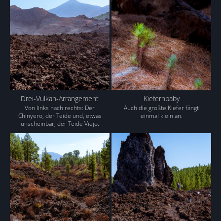
Drei-Vulkan-Arrangement
Kiefernbaby
Von links nach rechts: Der
Auch die größte Kiefer fängt
Chinyero, der Teide und, etwas
einmal klein an.
unscheinbar, der Teide Viejo.