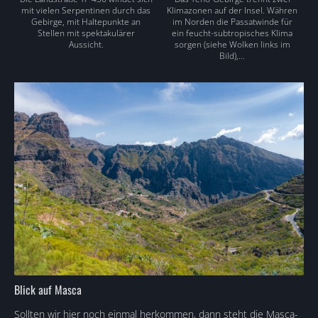
mit vielen Serpentinen durch das
Klimazonen auf der Insel. Währen
Gebirge, mit Haltepunkte an
im Norden die Passatwinde für
Stellen mit spektakulärer
ein feucht-subtropisches Klima
Aussicht.
sorgen (siehe Wolken links im
Bild),…
Blick auf Masca
Sollten wir hier noch einmal herkommen, dann steht die Masca-