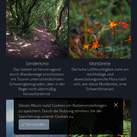
Senderismo
Montbretie
Das Gebiet ist hervorragend
Die hohe Luftfeuchtigkeit zieht ein
durch Wanderwege erschlossen,
reichhaltige und
mit Touren unterschiedlichsten
abwechslungsreiche Flora nach
Schwierigkeitsgraden, aber in der
sich, wie diese Montbretie, eine
Regel nicht übermäßig
Schwertlinienart.
herausfordernd.
Dieses Album nutzt Cookies um Nutzereinstellungen
zu speichern. Durch die Nutzung stimmen Sie der
Speicherung unserer Cookies zu.
Verstanden