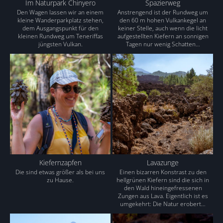
Im Naturpark Chinyero
Spazierweg
Den Wagen lassen wir an einem
Anstrengend ist der Rundweg um
kleine Wanderparkplatz stehen,
den 60 m hohen Vulkankegel an
dem Ausgangspunkt für den
keiner Stelle, auch wenn die licht
kleinen Rundweg um Teneriffas
aufgestellten Kiefern an sonnigen
jüngsten Vulkan.
Tagen nur wenig Schatten…
Kiefernzapfen
Lavazunge
Die sind etwas größer als bei uns
Einen bizarren Konstrast zu den
zu Hause.
hellgrünen Kiefern sind die sich in
den Wald hineingefressenen
Zungen aus Lava. Eigentlich ist es
umgekehrt: Die Natur erobert…