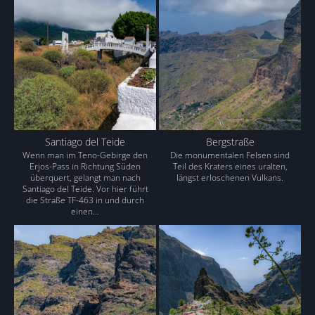
Santiago del Teide
Bergstraße
Wenn man im Teno-Gebirge den
Die monumentalen Felsen sind
Erjos-Pass in Richtung Süden
Teil des Kraters eines uralten,
überquert, gelangt man nach
längst erloschenen Vulkans.
Santiago del Teide. Vor hier führt
die Straße TF-463 in und durch
einen…