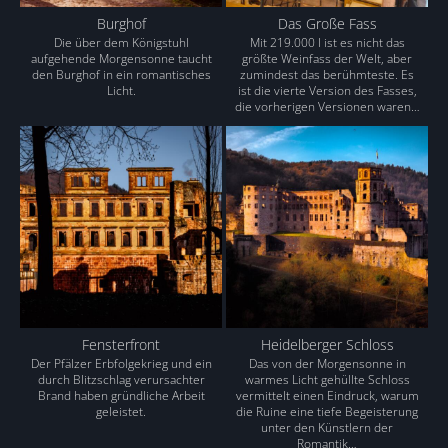
Burghof
Das Große Fass
Die über dem Königstuhl
Mit 219.000 l ist es nicht das
aufgehende Morgensonne taucht
größte Weinfass der Welt, aber
den Burghof in ein romantisches
zumindest das berühmteste. Es
Licht.
ist die vierte Version des Fasses,
die vorherigen Versionen waren…
Fensterfront
Heidelberger Schloss
Der Pfälzer Erbfolgekrieg und ein
Das von der Morgensonne in
durch Blitzschlag verursachter
warmes Licht gehüllte Schloss
Brand haben gründliche Arbeit
vermittelt einen Eindruck, warum
geleistet.
die Ruine eine tiefe Begeisterung
unter den Künstlern der
Romantik…